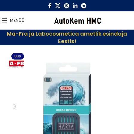
MENÜÜ
Ma-Fra ja Labocosmetica ametlik esindaja
Eestis!
UUS