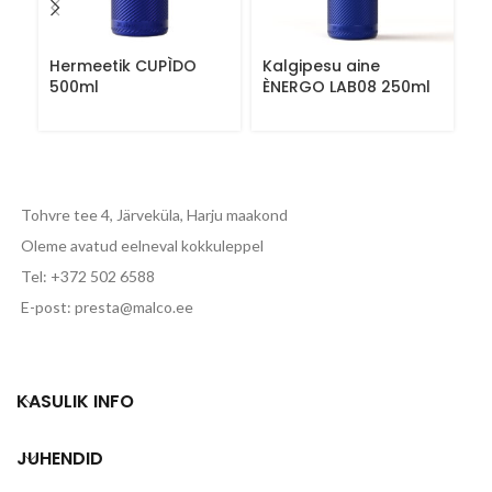
Hermeetik CUPÌDO
Kalgipesu aine
K
500ml
ÈNERGO LAB08 250ml
C
5
Tohvre tee 4, Järveküla, Harju maakond
Oleme avatud eelneval kokkuleppel
Tel: +372 502 6588
E-post: presta@malco.ee
KASULIK INFO
JUHENDID