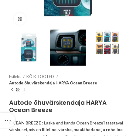
Click to enlarge
Esileht
KÕIK TOOTED
Autode õhuvärskendaja HARYA Ocean Breeze
Autode õhuvärskendaja HARYA
Ocean Breeze
OCEAN BREEZE
: Laske end kanda Ocean Breeze’i taastaval
värskusel, mis on
lilleline, värske, maalähedane ja roheline