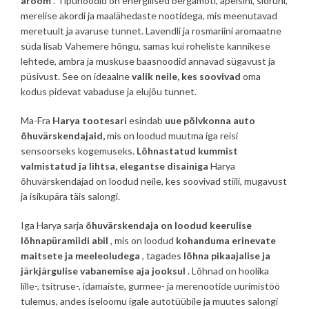
aroom
. Tipunoodid on energilised bergamoti, apelsini, sidruni,
merelise akordi ja maalähedaste nootidega, mis meenutavad
meretuult ja avaruse tunnet. Lavendli ja rosmariini aromaatne
süda lisab Vahemere hõngu, samas kui roheliste kannikese
lehtede, ambra ja muskuse baasnoodid annavad sügavust ja
püsivust. See on ideaalne
valik neile, kes soovivad
oma
kodus pidevat vabaduse ja elujõu tunnet.
Ma-Fra
Harya tootesari
esindab
uue põlvkonna auto
õhuvärskendajaid,
mis on loodud muutma iga reisi
sensoorseks kogemuseks.
Lõhnastatud kummist
valmistatud ja lihtsa, elegantse disainiga
Harya
õhuvärskendajad on loodud neile, kes soovivad stiili, mugavust
ja isikupära täis salongi.
Iga Harya sarja
õhuvärskendaja
on loodud keerulise
lõhnapüramiidi abil
, mis on loodud
kohanduma erinevate
maitsete ja meeleoludega
, tagades
lõhna pikaajalise ja
järkjärgulise vabanemise aja jooksul
. Lõhnad on hoolika
lille-, tsitruse-, idamaiste, gurmee- ja merenootide uurimistöö
tulemus, andes iseloomu igale autotüübile ja muutes salongi