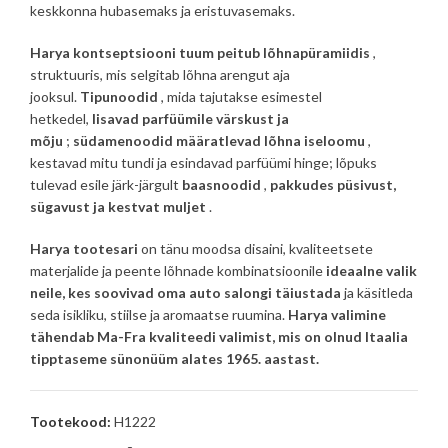
keskkonna hubasemaks ja eristuvasemaks.
Harya kontseptsiooni tuum peitub lõhnapüramiidis
,
struktuuris, mis selgitab lõhna arengut aja
jooksul.
Tipunoodid
, mida tajutakse esimestel
hetkedel,
lisavad parfüümile värskust ja
mõju
;
südamenoodid määratlevad lõhna iseloomu
,
kestavad mitu tundi ja esindavad parfüümi hinge; lõpuks
tulevad esile järk-järgult
baasnoodid
,
pakkudes püsivust,
sügavust ja kestvat muljet
.
Harya tootesari
on tänu moodsa disaini, kvaliteetsete
materjalide ja peente lõhnade kombinatsioonile
ideaalne valik
neile, kes soovivad oma auto salongi täiustada
ja käsitleda
seda isikliku, stiilse ja aromaatse ruumina.
Harya valimine
tähendab Ma-Fra kvaliteedi valimist, mis on olnud Itaalia
tipptaseme sünonüüm alates 1965. aastast.
Tootekood:
H1222