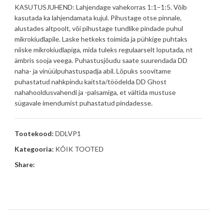
KASUTUSJUHEND: Lahjendage vahekorras 1:1–1:5. Võib
kasutada ka lahjendamata kujul. Pihustage otse pinnale,
alustades altpoolt, või pihustage tundlike pindade puhul
mikrokiudlapile. Laske hetkeks toimida ja pühkige puhtaks
niiske mikrokiudlapiga, mida tuleks regulaarselt loputada, nt
ämbris sooja veega. Puhastusjõudu saate suurendada DD
naha- ja vinüülpuhastuspadja abil. Lõpuks soovitame
puhastatud nahkpindu kaitsta/töödelda DD Ghost
nahahooldusvahendi ja -palsamiga, et vältida mustuse
sügavale imendumist puhastatud pindadesse.
Tootekood:
DDLVP1
Kategooria:
KÕIK TOOTED
Share: