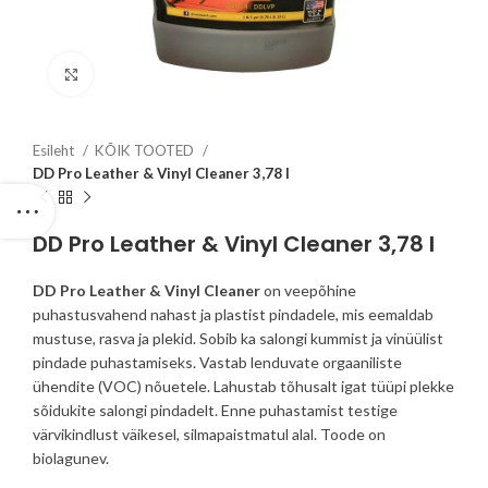
Click to enlarge
Esileht
KÕIK TOOTED
DD Pro Leather & Vinyl Cleaner 3,78 l
DD Pro Leather & Vinyl Cleaner 3,78 l
DD Pro Leather & Vinyl Cleaner
on veepõhine
puhastusvahend nahast ja plastist pindadele, mis eemaldab
mustuse, rasva ja plekid. Sobib ka salongi kummist ja vinüülist
pindade puhastamiseks. Vastab lenduvate orgaaniliste
ühendite (VOC) nõuetele. Lahustab tõhusalt igat tüüpi plekke
sõidukite salongi pindadelt. Enne puhastamist testige
värvikindlust väikesel, silmapaistmatul alal. Toode on
biolagunev.