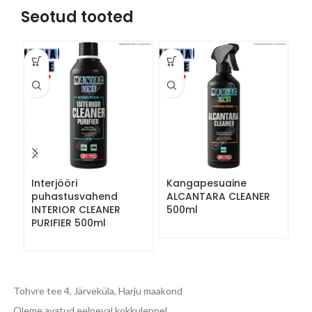
Seotud tooted
Interjööri
Kangapesuaine
Ke
puhastusvahend
ALCANTARA CLEANER
k
INTERIOR CLEANER
500ml
U
PURIFIER 500ml
5
Tohvre tee 4, Järveküla, Harju maakond
Oleme avatud eelneval kokkuleppel