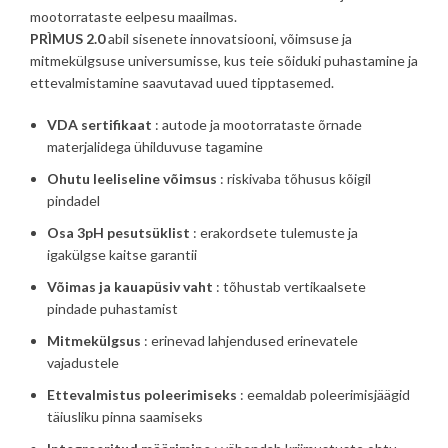
mootorrataste eelpesu maailmas.
PRÌMUS 2.0
abil sisenete innovatsiooni, võimsuse ja
mitmekülgsuse universumisse, kus teie sõiduki puhastamine ja
ettevalmistamine saavutavad uued tipptasemed.
VDA sertifikaat
: autode ja mootorrataste õrnade
materjalidega ühilduvuse tagamine
Ohutu leeliseline võimsus
: riskivaba tõhusus kõigil
pindadel
Osa 3pH pesutsüklist
: erakordsete tulemuste ja
igakülgse kaitse garantii
Võimas ja kauapüsiv vaht
: tõhustab vertikaalsete
pindade puhastamist
Mitmekülgsus
: erinevad lahjendused erinevatele
vajadustele
Ettevalmistus poleerimiseks
: eemaldab poleerimisjäägid
täiusliku pinna saamiseks