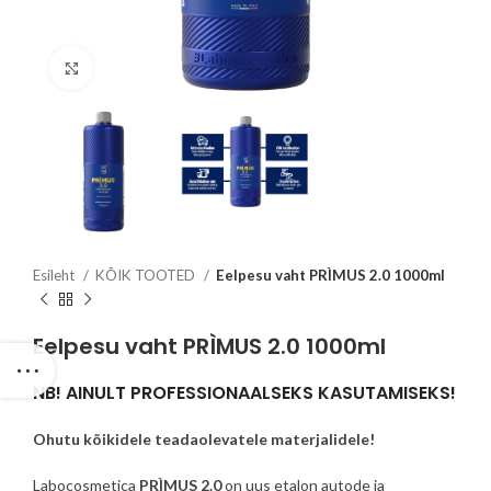
Click to enlarge
Esileht
KÕIK TOOTED
Eelpesu vaht PRÌMUS 2.0 1000ml
Eelpesu vaht PRÌMUS 2.0 1000ml
NB! AINULT PROFESSIONAALSEKS KASUTAMISEKS!
Ohutu kõikidele teadaolevatele materjalidele!
Labocosmetica
PRÌMUS 2.0
on uus etalon autode ja