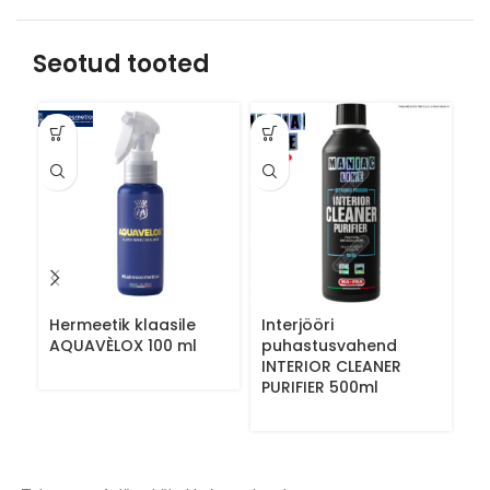
Seotud tooted
Hermeetik klaasile
Interjööri
K
AQUAVÈLOX 100 ml
puhastusvahend
È
INTERIOR CLEANER
PURIFIER 500ml