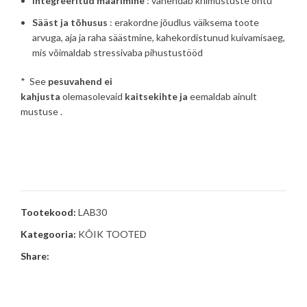
Integreeritud määrimine
: vähendab kriimustuste ohtu
Sääst ja tõhusus
: erakordne jõudlus väiksema toote
arvuga, aja ja raha säästmine, kahekordistunud kuivamisaeg,
mis võimaldab stressivaba pihustustööd
* See
pesuvahend ei
kahjusta
olemasolevaid
kaitsekihte
ja
eemaldab ainult
mustuse .
Tootekood:
LAB30
Kategooria:
KÕIK TOOTED
Share: