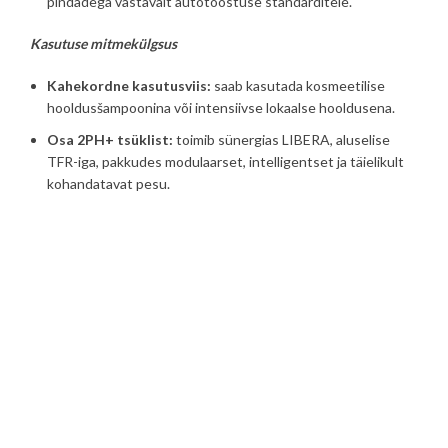
pindadega vastavalt autotööstuse standarditele.
Kasutuse mitmekülgsus
Kahekordne kasutusviis:
saab kasutada kosmeetilise
hooldusšampoonina või intensiivse lokaalse hooldusena.
Osa 2PH+ tsüklist:
toimib sünergias LIBERA, aluselise
TFR-iga, pakkudes modulaarset, intelligentset ja täielikult
kohandatavat pesu.