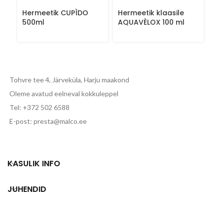
Hermeetik CUPÌDO
Hermeetik klaasile
Ma
500ml
AQUAVÈLOX 100 ml
k
š
5
Tohvre tee 4, Järveküla, Harju maakond
Oleme avatud eelneval kokkuleppel
Tel: +372 502 6588
E-post: presta@malco.ee
KASULIK INFO
JUHENDID