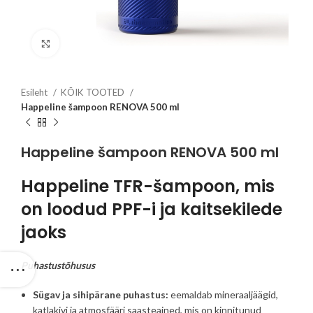
Click to enlarge
Esileht
KÕIK TOOTED
Happeline šampoon RENOVA 500 ml
Happeline šampoon RENOVA 500 ml
Happeline TFR-šampoon, mis
on loodud PPF-i ja kaitsekilede
jaoks
Puhastustõhusus
Sügav ja sihipärane puhastus:
eemaldab mineraaljäägid,
katlakivi ja atmosfääri saasteained, mis on kinnitunud