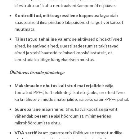
kilestruktuuri, kuhu neutraalsed šampoonid ei pääse.
Kontrollitud, mitteagressiivne happesus:
lagundab
saasteaineid ilma pindade läbipaistvust, läiget või kaitset
muutmata.
Täiustatud tehniline valem:
selektiivsed pindaktiivsed
ained, kelaativad ained, uuesti sadestumist takistavad
ained ja stabilisaatorid toimivad kooskõlastatult, et
lahustada ka kõige kangekaelsem mustus.
Ühilduvus õrnade pindadega
Maksimaalne ohutus kaitstud materjalidel:
välja
töötatud PPF-i, kaitsekilede ja katete jaoks, on efektiivne
ka kriitiliste viimistlusmaterjalide, näiteks satiin-PPF-i puhul.
Suurepärane määrimine:
tihe, katva koostisega vaht
vähendab pesemise ajal hõõrdumist, minimeerides
mikrohõõrdumiste ohtu.
VDA sertifikaat:
garanteerib ühilduvuse termotundlike