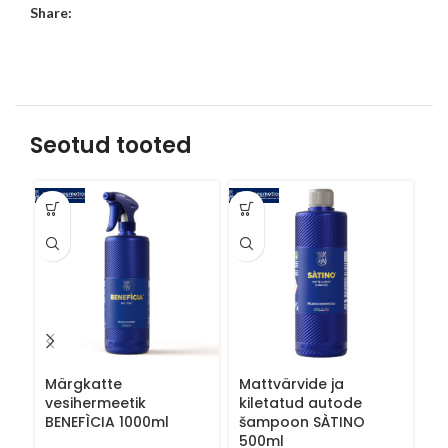
Share:
Seotud tooted
Märgkatte
Mattvärvide ja
M
vesihermeetik
kiletatud autode
p
BENEFÌCIA 1000ml
šampoon SÀTINO
P
500ml
5