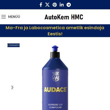
MENÜÜ
Ma-Fra ja Labocosmetica ametlik esindaja
Eestis!