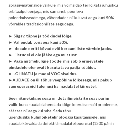
abrasiivmaterjalide valikule, mis võimaldab teil lõigata juhusliku
orbitaalpoleerijaga, mis sarnaneb pöörleva
poleerimisseadmega, vähendades nii kuluvat aega kuni 50%
võrreldes traditsiooniliste segudega.
► Sügav, täpne ja töökindel lõige.
► Vähendab tööaega kuni 50%.
► Ideaalne eriti kõvade või keraamiliste värvide jaoks.
► Liistudel ei ole jääke ega mustust.
► Väga mitmekülgne toode, mis sobib erinevatele
pindadele olenevalt kasutatava padja tüübist.
► LÕHNATU ja madal VOC sisaldus.
►AUDACE on ülitõhus veepõhine lõikesegu, mis pakub
suurepäraseid tulemusi ka madalatel kiirustel.
See mitmekülgne segu on detailimeistrite seas parim
valik,
kuna suudab lahendada kõige keerulisemaid probleeme,
säästes nii aega kui raha. Seda tänu
uuendusliku
külmlõiketehnoloogia
kasutamisele
,
mis
suudab kõrvaldada defektid madalatel pööretel (1200 p/min