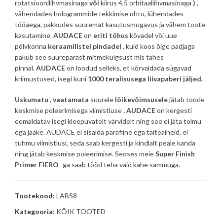
rotatsioonilihvmasinaga
või
kiirus 4,5 orbitaallihvmasinaga
)
,
vähendades hologrammide tekkimise ohtu, lühendades
tööaega, pakkudes suuremat kasutusmugavus ja vähem toote
kasutamine.
AUDACE
on
eriti
tõhus
kõvadel või uue
põlvkonna
keraamilistel
pindadel
, kuid koos õige padjaga
pakub see suurepärast mitmekülgsust mis tahes
pinnal.
AUDACE
on loodud selleks, et kõrvaldada sügavad
kriimustused, isegi kuni
1000 teralisusega liivapaberi jäljed.
Uskumatu
,
vaatamata
suurele
lõikevõimsusele
jätab toode
keskmise poleerimisega viimistluse
.
AUDACE
on kergesti
eemaldatav isegi kleepuvatelt värvidelt ning see ei jäta tolmu
ega jääke. AUDACE ei sisalda parafiine ega täiteaineid, ei
tuhmu viimistlusi, seda saab kergesti ja kindlalt peale kanda
ning jätab keskmise poleerimise. Seoses meie
Super Finish
Primer
FIERO
-ga saab tööd teha vaid kahe sammuga.
Tootekood:
LAB58
Kategooria:
KÕIK TOOTED