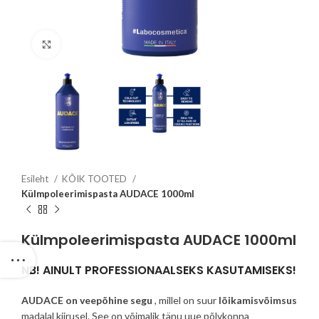
Click to enlarge
Esileht
KÕIK TOOTED
Külmpoleerimispasta AUDACE 1000ml
Külmpoleerimispasta AUDACE 1000ml
NB! AINULT PROFESSIONAALSEKS KASUTAMISEKS!
AUDACE on veepõhine segu
, millel on suur
lõikamisvõimsus
madalal kiirusel. See on võimalik tänu uue põlvkonna