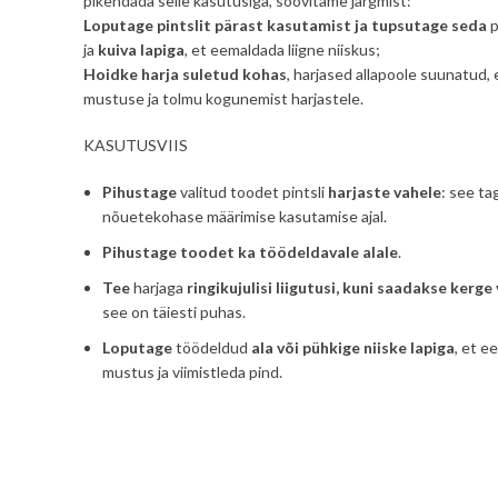
pikendada selle kasutusiga, soovitame järgmist:
Loputage pintslit pärast kasutamist ja tupsutage seda
p
ja
kuiva lapiga
, et eemaldada liigne niiskus;
Hoidke harja suletud kohas
, harjased allapoole suunatud, 
mustuse ja tolmu kogunemist harjastele.
KASUTUSVIIS
Pihustage
valitud toodet pintsli
harjaste vahele
: see ta
nõuetekohase määrimise kasutamise ajal.
Pihustage toodet ka töödeldavale alale
.
Tee
harjaga
ringikujulisi liigutusi, kuni saadakse kerge
see on täiesti puhas.
Loputage
töödeldud
ala
või pühkige niiske lapiga
, et e
mustus ja viimistleda pind.