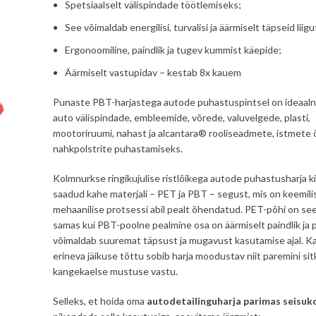
Spetsiaalselt välispindade töötlemiseks;
See võimaldab energilisi, turvalisi ja äärmiselt täpseid liigu
Ergonoomiline, paindlik ja tugev kummist käepide;
Äärmiselt vastupidav – kestab 8x kauem
Punaste PBT-harjastega autode puhastuspintsel on ideaal
auto välispindade, embleemide, võrede, valuvelgede, plasti,
mootoriruumi, nahast ja alcantara® rooliseadmete, istmete 
nahkpolstrite puhastamiseks.
Kolmnurkse ringikujulise ristlõikega autode puhastusharja k
saadud kahe materjali – PET ja PBT – segust, mis on keemili
mehaanilise protsessi abil pealt õhendatud. PET-põhi on see
samas kui PBT-poolne pealmine osa on äärmiselt paindlik ja
võimaldab suuremat täpsust ja mugavust kasutamise ajal. Ka
erineva jäikuse tõttu sobib harja moodustav niit paremini sitke
kangekaelse mustuse vastu.
Selleks, et hoida oma
autodetailinguharja
parimas seisuk