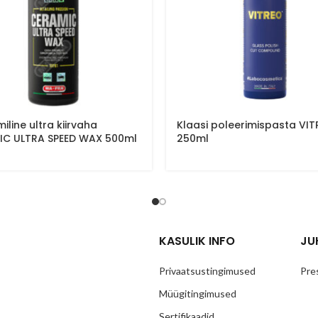
iline ultra kiirvaha
Klaasi poleerimispasta VI
IC ULTRA SPEED WAX 500ml
250ml
KASULIK INFO
JU
Privaatsustingimused
Pre
Müügitingimused
Sertifikaadid