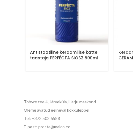
Antistaatiline keraamilise katte
Keraam
taastaja PERFÉCTA SIOS2 500ml
CERAM
Tohvre tee 4, Järveküla, Harju maakond
Oleme avatud eelneval kokkuleppel
Tel: +372 502 6588
E-post: presta@malco.ee