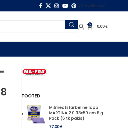
VÕTA ÜHENDUST
0
0.00
€
mm
18
TOOTED
Mitmeotstarbeline lapp
MARTINA 2.0 38x50 cm Big
Pack (6 tk pakis)
77.00
€