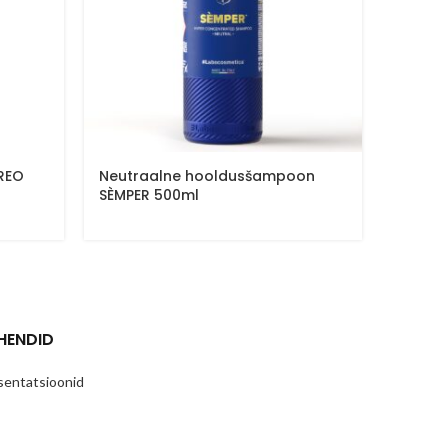
TREO
Neutraalne hooldusšampoon
Neutr
SÈMPER 500ml
NEUTR
HENDID
sentatsioonid