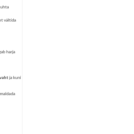
uhta
et vältida
gab harja
 vaht
ja kuni
emaldada