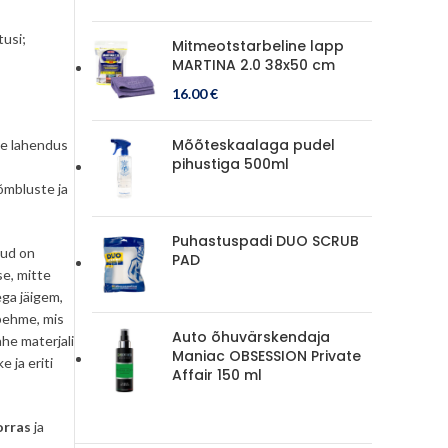
tusi;
Mitmeotstarbeline lapp
MARTINA 2.0 38x50 cm
16.00
€
Mõõteskaalaga pudel
ne lahendus
pihustiga 500ml
õmbluste ja
Puhastuspadi DUO SCRUB
iud on
PAD
se, mitte
ga jäigem,
 pehme, mis
Auto õhuvärskendaja
he materjali
Maniac OBSESSION Private
 ja eriti
Affair 150 ml
orras
ja