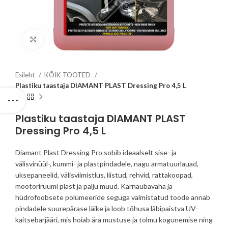
Click to enlarge
Esileht
KÕIK TOOTED
Plastiku taastaja DIAMANT PLAST Dressing Pro 4,5 L
Plastiku taastaja DIAMANT PLAST
Dressing Pro 4,5 L
Diamant Plast Dressing Pro sobib ideaalselt sise- ja
välisvinüül-, kummi- ja plastpindadele, nagu armatuurlauad,
uksepaneelid, välisviimistlus, liistud, rehvid, rattakoopad,
mootoriruumi plast ja palju muud. Karnaubavaha ja
hüdrofoobsete polümeeride seguga valmistatud toode annab
pindadele suurepärase läike ja loob tõhusa läbipaistva UV-
kaitsebarjääri, mis hoiab ära mustuse ja tolmu kogunemise ning