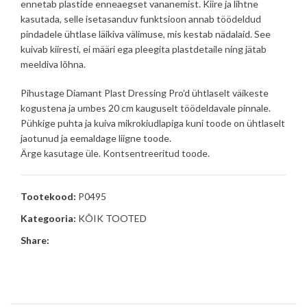
ennetab plastide enneaegset vananemist. Kiire ja lihtne
kasutada, selle isetasanduv funktsioon annab töödeldud
pindadele ühtlase läikiva välimuse, mis kestab nädalaid. See
kuivab kiiresti, ei määri ega pleegita plastdetaile ning jätab
meeldiva lõhna.
Pihustage Diamant Plast Dressing Pro’d ühtlaselt väikeste
kogustena ja umbes 20 cm kauguselt töödeldavale pinnale.
Pühkige puhta ja kuiva mikrokiudlapiga kuni toode on ühtlaselt
jaotunud ja eemaldage liigne toode.
Ärge kasutage üle. Kontsentreeritud toode.
Tootekood:
P0495
Kategooria:
KÕIK TOOTED
Share: