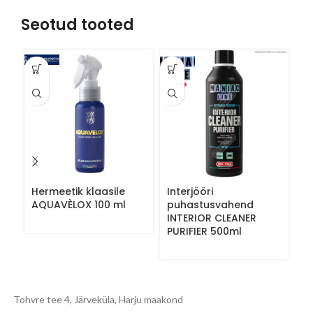
Seotud tooted
Hermeetik klaasile
Interjööri
K
AQUAVÈLOX 100 ml
puhastusvahend
È
INTERIOR CLEANER
PURIFIER 500ml
Tohvre tee 4, Järveküla, Harju maakond