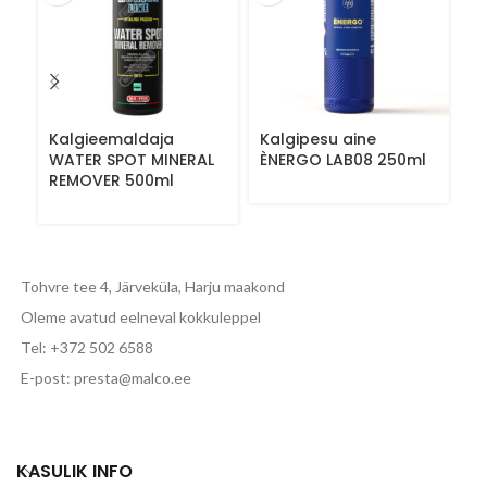
Kalgieemaldaja
Kalgipesu aine
Ke
WATER SPOT MINERAL
ÈNERGO LAB08 250ml
k
REMOVER 500ml
U
5
Tohvre tee 4, Järveküla, Harju maakond
Oleme avatud eelneval kokkuleppel
Tel: +372 502 6588
E-post: presta@malco.ee
KASULIK INFO