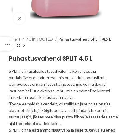
Click to enlarge
Esileht
KÕIK TOOTED
Puhastusvahend SPLIT 4,5 L
Puhastusvahend SPLIT 4,5 L
SPLIT on tasakaalustatud valem alkoholidest ja
pindaktiivsetest ainetest, mis on saadud looduslikult
esinevatest orgaanilistest ainetest, mis võimaldavad
kasutamisel luua aktiivse vahu, mis on võimeline kiiresti
lahustama igat liiki mustust ja rasva.
Toode eemaldab akendelt, kristallidelt ja auto salongist,
plastdetailidelt ja kõigilt pestavatelt pindadelt sudu ja
suitsujäägid, jättes meeldiva puhta lõhna ja taastades samal
ajal töödeldud osadele läike.
SPLIT on täiesti ammoniaagivaba ja selle tugevus tuleneb